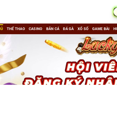
HỦ
THỂ THAO
CASINO
BẮN CÁ
ĐÁ GÀ
XỔ SỐ
GAME BÀI
H