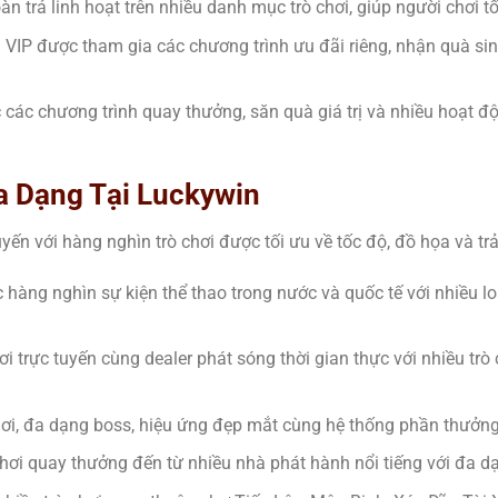
 trả linh hoạt trên nhiều danh mục trò chơi, giúp người chơi tối 
 VIP được tham gia các chương trình ưu đãi riêng, nhận quà sinh
c các chương trình quay thưởng, săn quà giá trị và nhiều hoạt
Đa Dạng Tại Luckywin
 tuyến với hàng nghìn trò chơi được tối ưu về tốc độ, đồ họa và tr
 hàng nghìn sự kiện thể thao trong nước và quốc tế với nhiều loạ
i trực tuyến cùng dealer phát sóng thời gian thực với nhiều trò 
i, đa dạng boss, hiệu ứng đẹp mắt cùng hệ thống phần thưởng
hơi quay thưởng đến từ nhiều nhà phát hành nổi tiếng với đa 