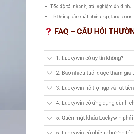
Tốc độ tải nhanh, trải nghiệm ổn định.
Hệ thống bảo mật nhiều lớp, tăng cường
FAQ – CÂU HỎI THƯỜ
1. Luckywin có uy tín không?
2. Bao nhiêu tuổi được tham gia
3. Luckywin hỗ trợ nạp và rút ti
4. Luckywin có ứng dụng dành ch
5. Quên mật khẩu Luckywin phải
6. Luckywin có nhiều chương trì