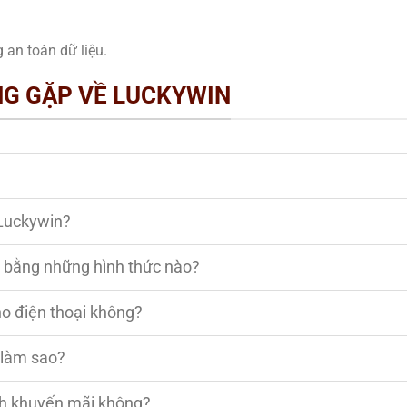
 an toàn dữ liệu.
NG GẶP VỀ LUCKYWIN
 Luckywin?
ền bằng những hình thức nào?
o điện thoại không?
 làm sao?
nh khuyến mãi không?