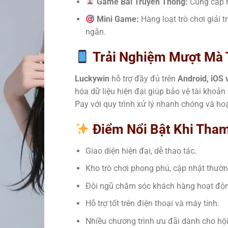
Game Bài Truyền Thống:
Cung cấp n
Mini Game:
Hàng loạt trò chơi giải 
ngắn.
Trải Nghiệm Mượt Mà T
Luckywin
hỗ trợ đầy đủ trên
Android, iOS 
hóa dữ liệu hiện đại giúp bảo vệ tài khoản
Pay với quy trình xử lý nhanh chóng và hoạ
Điểm Nổi Bật Khi Tha
Giao diện hiện đại, dễ thao tác.
Kho trò chơi phong phú, cập nhật thườn
Đội ngũ chăm sóc khách hàng hoạt độn
Hỗ trợ tốt trên điện thoại và máy tính.
Nhiều chương trình ưu đãi dành cho hội