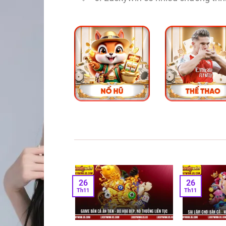
26
26
Th11
Th11