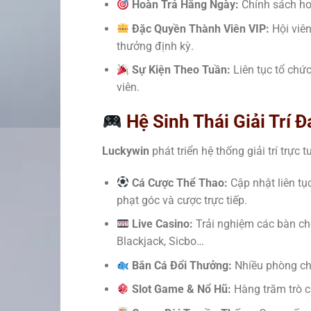
Hoàn Trả Hằng Ngày:
Chính sách hoàn
Đặc Quyền Thành Viên VIP:
Hội viên
thưởng định kỳ.
Sự Kiện Theo Tuần:
Liên tục tổ chứ
viên.
Hệ Sinh Thái Giải Trí 
Luckywin
phát triển hệ thống giải trí trực
Cá Cược Thể Thao:
Cập nhật liên tục
phạt góc và cược trực tiếp.
Live Casino:
Trải nghiệm các bàn chơ
Blackjack, Sicbo…
Bắn Cá Đổi Thưởng:
Nhiều phòng chơ
Slot Game & Nổ Hũ:
Hàng trăm trò c