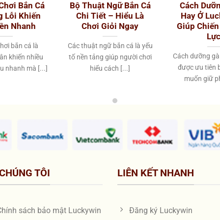
Chơi Bắn Cá
Bộ Thuật Ngữ Bắn Cá
Cách Dưỡn
 Lỗi Khiến
Chi Tiết – Hiểu Là
Hay Ở Luc
iền Nhanh
Chơi Giỏi Ngay
Giúp Chiến
Lự
hơi bắn cá là
Các thuật ngữ bắn cá là yếu
Cách dưỡng gà 
ân khiến nhiều
tố nền tảng giúp người chơi
được ưu tiên b
u nhanh mà [...]
hiểu cách [...]
muốn giữ ph
 CHÚNG TÔI
LIÊN KẾT NHANH
Chính sách bảo mật Luckywin
Đăng ký Luckywin