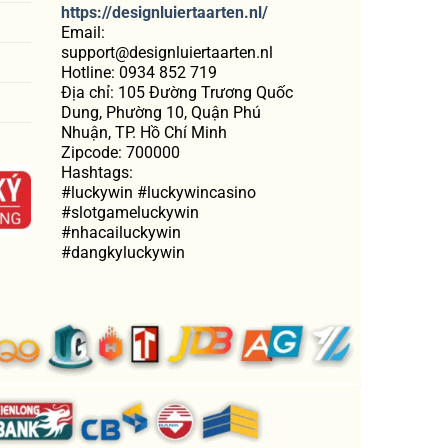
https://designluiertaarten.nl/
Email:
support@designluiertaarten.nl
Hotline: 0934 852 719
Địa chỉ: 105 Đường Trương Quốc
Dung, Phường 10, Quận Phú
Nhuận, TP. Hồ Chí Minh
Zipcode: 700000
Hashtags:
#luckywin #luckywincasino
#slotgameluckywin
#nhacailuckywin
#dangkyluckywin