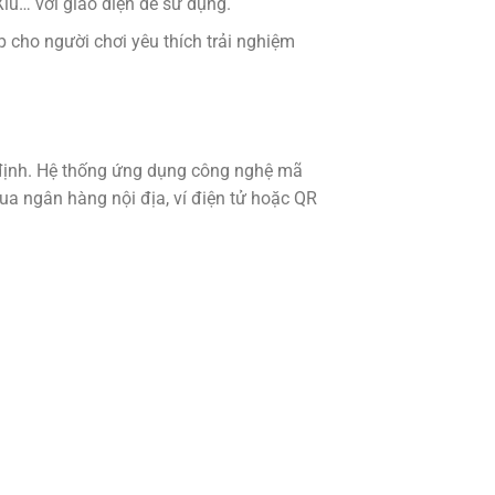
ỉu… với giao diện dễ sử dụng.
p cho người chơi yêu thích trải nghiệm
n định. Hệ thống ứng dụng công nghệ mã
qua ngân hàng nội địa, ví điện tử hoặc QR