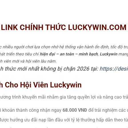
 LINK CHÍNH THỨC LUCKYWIN.COM 2
c nhiều người chơi lựa chọn nhờ hệ thống vận hành ổn định, tốc độ tr
hát triển theo tiêu chí
hiện đại – an toàn – minh bạch
,
Luckywin
mang 
 viên mới và hội viên lâu năm.
h thức mới nhất không bị chặn 2026 tại:
https://desi
h Cho Hội Viên Luckywin
ương trình khuyến mãi nhằm gia tăng quyền lợi và nâng cao trải
i khoản thành công nhận ngay
68.000 VNĐ
để trải nghiệm các 
được hưởng ưu đãi nạp lần đầu với tỷ lệ thưởng hấp dẫn theo từ