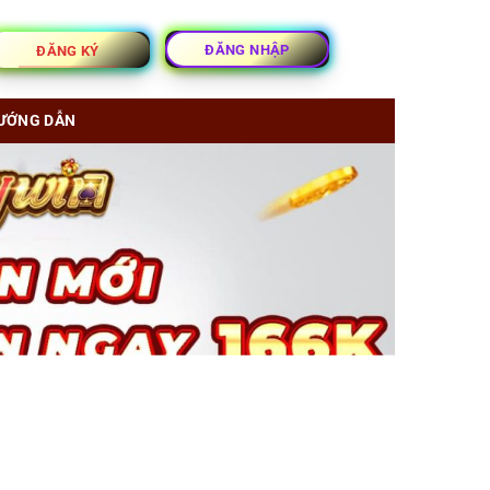
ĐĂNG NHẬP
ĐĂNG KÝ
ƯỚNG DẪN