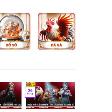
26
Th11