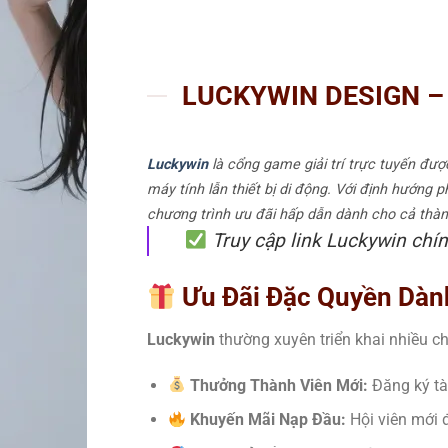
LUCKYWIN DESIGN –
Luckywin
là cổng game giải trí trực tuyến đượ
máy tính lẫn thiết bị di động. Với định hướng p
chương trình ưu đãi hấp dẫn dành cho cả thành
Truy cập link Luckywin chín
Ưu Đãi Đặc Quyền Dàn
Luckywin
thường xuyên triển khai nhiều ch
Thưởng Thành Viên Mới:
Đăng ký tà
Khuyến Mãi Nạp Đầu:
Hội viên mới 